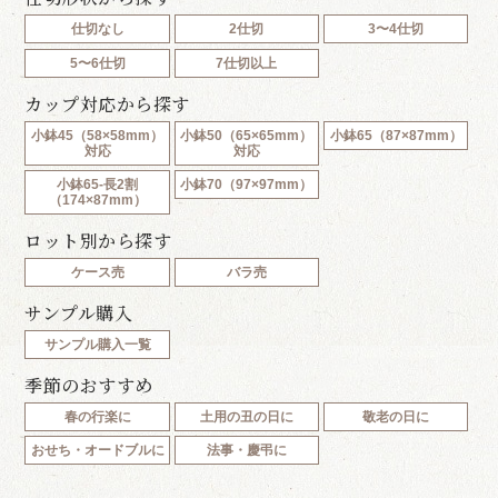
仕切なし
2仕切
3〜4仕切
5〜6仕切
7仕切以上
カップ対応から探す
小鉢45（58×58mm）
小鉢50（65×65mm）
小鉢65（87×87mm）
対応
対応
小鉢65-長2割
小鉢70（97×97mm）
（174×87mm）
ロット別から探す
ケース売
バラ売
サンプル購入
サンプル購入一覧
季節のおすすめ
春の行楽に
土用の丑の日に
敬老の日に
おせち・オードブルに
法事・慶弔に