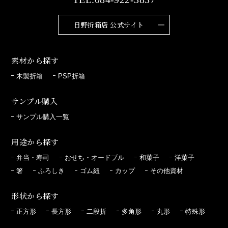
日野折箱店 公式サイト
素材から探す
木製折箱
PSP折箱
サンプル購入
サンプル購入一覧
用途から探す
弁当・寿司
おせち・オードブル
和菓子
洋菓子
箸
ふろしき
ゴム紐
カップ
その他資材
形状から探す
正方形
長方形
二段折
多角形
丸形
特殊形