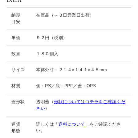
納期
在庫品（～３日営業日出荷）
目安
単価
９２円（税別）
数量
１８０個入
サイズ
本体外寸：２１４×１４１×４５mm
材質
側：PS／底：PPF／蓋：OPS
蓋形状
透明蓋（
形状についてはコチラをご確認くだ
さい
）
運賃
詳しくは「
送料について
」をご確認くださ
形態
い。