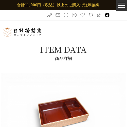
合計11,000円（税込）以上のご購入で送料無料
t
o
g
g
l
e
ITEM DATA
n
a
商品詳細
v
i
g
a
t
i
o
n