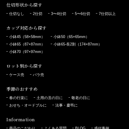
仕切形状から探す
仕切なし
2仕切
3〜4仕切
5〜6仕切
7仕切以上
カップ対応から探す
小鉢45（58×58mm）
小鉢50（65×65mm）
小鉢65（87×87mm）
小鉢65-長2割（174×87mm）
小鉢70（97×97mm）
ロット別から探す
ケース売
バラ売
季節のおすすめ
春の行楽に
土用の丑の日に
敬老の日に
おせち・オードブルに
法事・慶弔に
Information
商品のこだわり
よくある質問
BLOG
盛付事例