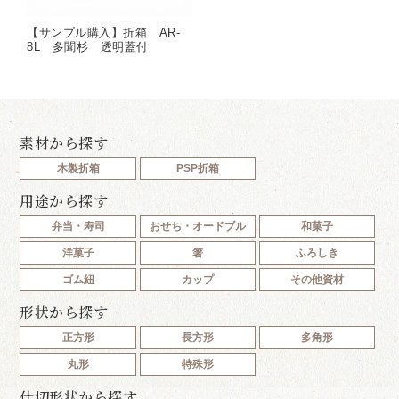
【サンプル購入】折箱 AR-
8L 多聞杉 透明蓋付
素材から探す
木製折箱
PSP折箱
用途から探す
弁当・寿司
おせち・オードブル
和菓子
洋菓子
箸
ふろしき
ゴム紐
カップ
その他資材
形状から探す
正方形
長方形
多角形
丸形
特殊形
仕切形状から探す