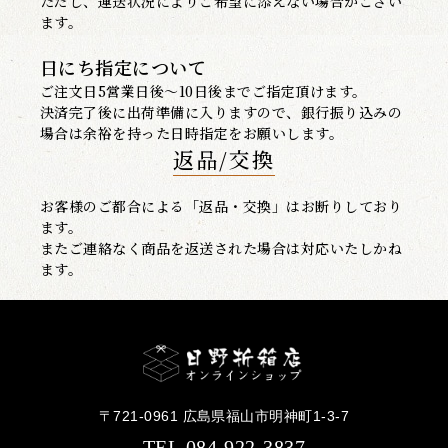
ただし、運送状況によりご希望に添えない場合がござい
ます。
日にち指定について
ご注文日5営業日後～10日後までご指定頂けます。
決済完了後に出荷準備に入りますので、銀行振り込みの
場合は余裕を持った日時指定をお願いします。
返品/交換
お客様のご都合による「返品・交換」はお断りしており
ます。
またご連絡なく商品を返送された場合は対応いたしかね
ます。
〒721-0961 広島県福山市明神町1-3-7
TEL.084-922-3837